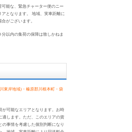
荷可能な、緊急チャーター便のニー
リアとなります。 地域、実車距離に
場合がございます。
０分以内の集荷の保障は致しかねま
川東岸地域)・榛原郡川根本町・袋
荷が可能なエリアとなります。お時
に適します。ただ、このエリアの貨
との事情を考慮した個別判断になり
た、地域、実車距離により回送料金