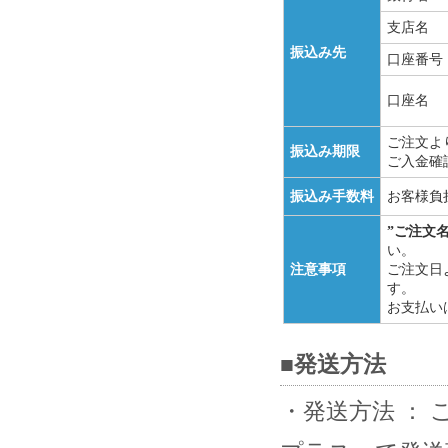
支店名
振込み先
口座番号
口座名
ご注文よ
振込み期限
ご入金確
振込み手数料
お客様負
”ご注文
い。
注意事項
ご注文日
す。
お支払い
■発送方法
・発送方法 ：