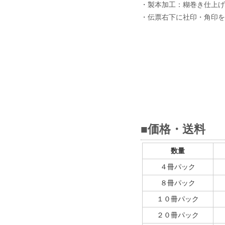
・製本加工：糊巻き仕上げ
・伝票右下に社印・角印を
■価格・送料
数量
４冊パック
８冊パック
１０冊パック
２０冊パック