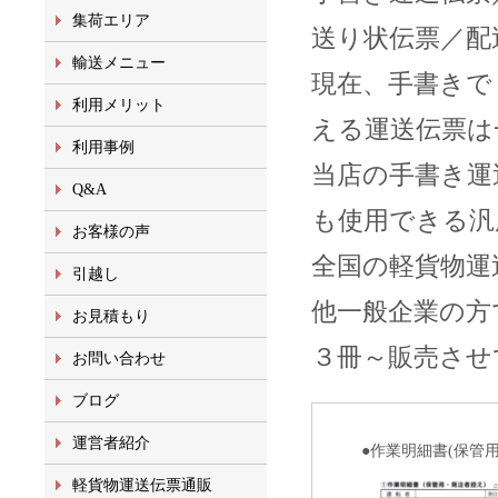
集荷エリア
送り状伝票／配
輸送メニュー
現在、手書きで
利用メリット
える運送伝票は
利用事例
当店の手書き運
Q&A
も使用できる汎
お客様の声
全国の軽貨物運
引越し
他一般企業の方
お見積もり
３冊～販売させ
お問い合わせ
ブログ
運営者紹介
●作業明細書(保管
軽貨物運送伝票通販