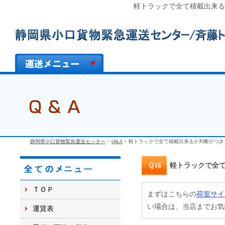
軽トラックで全て積載出来る
静岡県小口貨物緊急運送センター
>
Q&A
>
軽トラックで全て積載出来るか判断がつき
Ｑ16
軽トラックで全
ＴＯＰ
まずはこちらの
荷室サイ
い場合は、当店までお気
運賃表