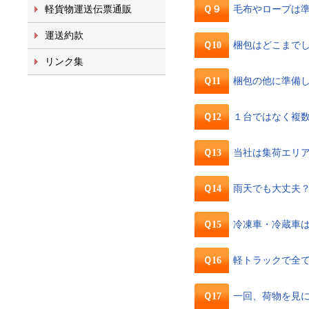
軽貨物運送伝票通販
Ｑ９
毛布やロープは
運送約款
Ｑ10
梱包はどこまで
リンク集
Ｑ11
梱包の他に準備
Ｑ12
１台ではなく複
Ｑ13
当社は集荷エリ
Ｑ14
雨天でも大丈夫
Ｑ15
冷凍車・冷蔵車
Ｑ16
軽トラックで全
Ｑ17
一回、荷物を見