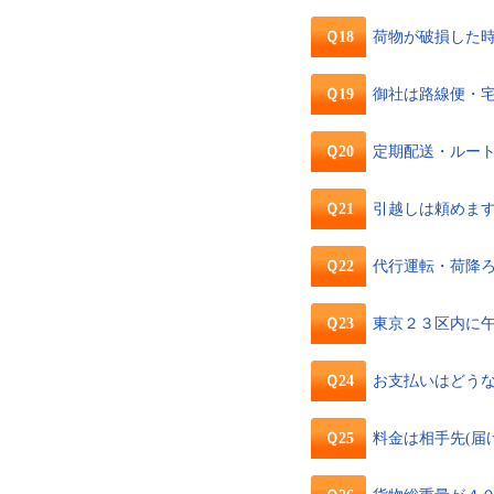
Ｑ18
荷物が破損した
Ｑ19
御社は路線便・
Ｑ20
定期配送・ルー
Ｑ21
引越しは頼めま
Ｑ22
代行運転・荷降
Ｑ23
東京２３区内に
Ｑ24
お支払いはどう
Ｑ25
料金は相手先(届