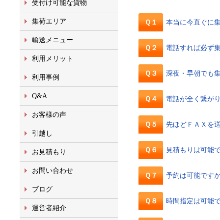
受付け可能な貨物
集荷エリア
Ｑ１
本当に今直ぐに
輸送メニュー
Ｑ２
電話すれば必ず
利用メリット
Ｑ３
深夜・早朝でも
利用事例
Q&A
Ｑ４
電話が全く繋が
お客様の声
Ｑ５
先ほどＦＡＸを
引越し
Ｑ６
見積もりは可能
お見積もり
お問い合わせ
Ｑ７
予約は可能です
ブログ
Ｑ８
時間指定は可能
運営者紹介