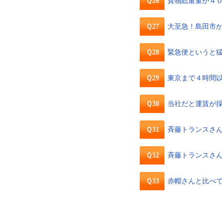
Ｑ26
貨物総重量が４
Ｑ27
大至急！島田市
Ｑ28
緊急便というと
Ｑ29
東京まで４時間
Ｑ30
当社だと運賃が
Ｑ31
斉藤トランスさ
Ｑ32
斉藤トランスさ
Ｑ33
赤帽さんと比べ