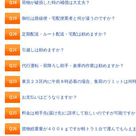
Ｑ18
荷物が破損した時の補償は大丈夫？
Ｑ19
御社は路線便・宅配便業者と何が違うのですか？
Ｑ20
定期配送・ルート配送・宅配は頼めますか？
Ｑ21
引越しは頼めますか？
Ｑ22
代行運転・荷降ろし助手・倉庫内作業は頼めますか？
Ｑ23
東京２３区内に午前８時必着の場合、集荷のリミットは何
Ｑ24
お支払いはどうなりますか？
Ｑ25
料金は相手先(届け先)に請求して欲しいのですが可能ですか
Ｑ26
貨物総重量が４００ｋｇですが軽トラ１台で運んでもらえ