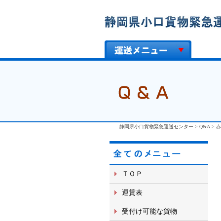
静岡県小口貨物緊急運送センター
>
Q&A
>
赤
ＴＯＰ
運賃表
受付け可能な貨物