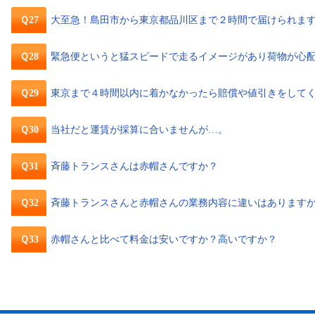
Ｑ27
大至急！島田市から東京都品川区まで２時間で届けられま
Ｑ28
緊急便というと猛スピードで走るイメージがあり荷物が心
Ｑ29
東京まで４時間以内に着かなかったら賠償や値引きをして
Ｑ30
当社だと運賃が採算に合いませんが…。
Ｑ31
斉藤トランスさんは赤帽さんですか？
Ｑ32
斉藤トランスさんと赤帽さんの業務内容に違いはあります
Ｑ33
赤帽さんと比べて料金は安いですか？高いですか？